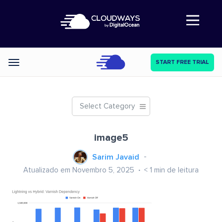
Abre a navegação
START FREE TRIAL
Categories
Select Category
image5
Sarim Javaid
Atualizado em Novembro 5, 2025
< 1
min de leitura