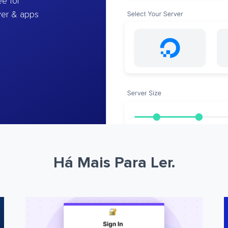
e for
ver & apps
Há Mais Para Ler.