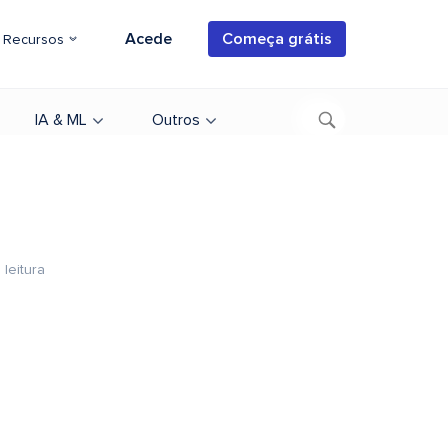
Acede
Começa grátis
Recursos
IA & ML
Outros
 leitura