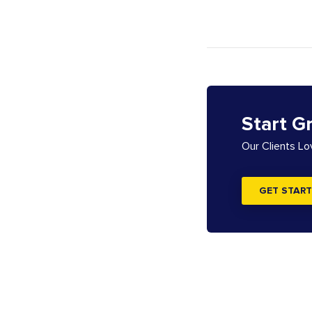
Start G
Our Clients L
GET START