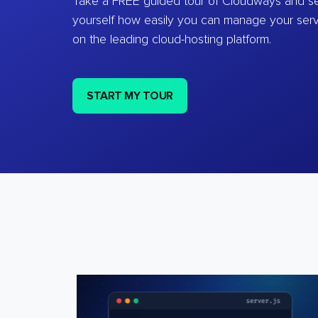
Take a FREE guided tour of Cloudways and se
yourself how easily you can manage your ser
on the leading cloud-hosting platform.
START MY TOUR