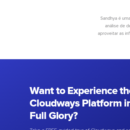
Sandhya é uma
análise de 
aproveitar as 
Want to Experience th
Cloudways Platform in
Full Glory?