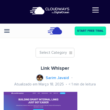
Abre a navegação
START FREE TRIAL
Categories
Select Category
Link Whisper
Sarim Javaid
Atualizado em Março 18, 2025
< 1
min de leitura