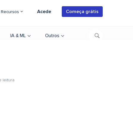
Acede
Começa grátis
Recursos
IA & ML
Outros
 leitura