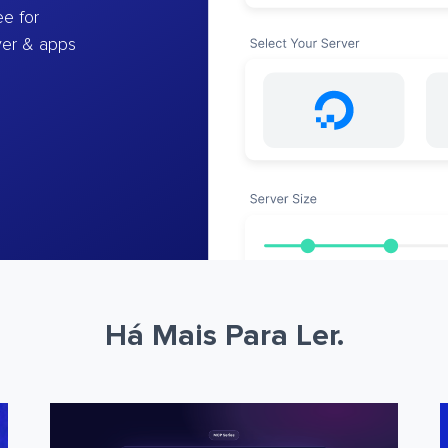
e for
ver & apps
Há Mais Para Ler.