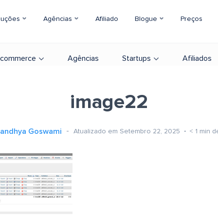
luções
Agências
Afiliado
Blogue
Preços
-commerce
Agências
Startups
Afiliados
image22
andhya Goswami
Atualizado em Setembro 22, 2025
< 1
min de