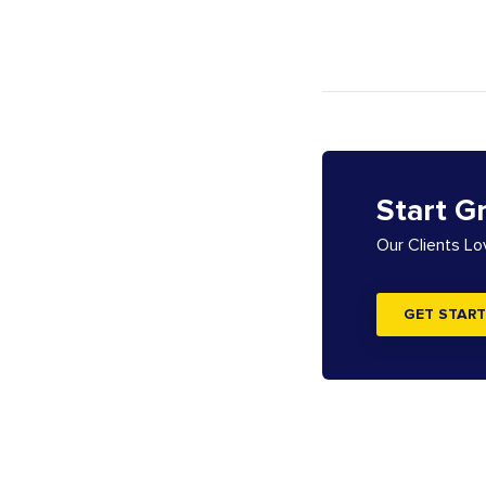
Start G
Our Clients L
GET START