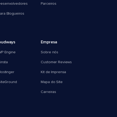
esenvolvedores
Parceiros
ra Blogueiros
oudways
Empresa
WP Engine
Sobre nós
insta
Customer Reviews
ostinger
Kit de Imprensa
SiteGround
Mapa do Site
Carreiras