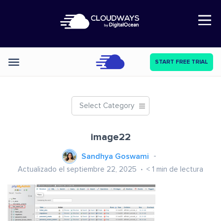
Open Nav
START FREE TRIAL
Categories
Select Category
image22
Sandhya Goswami
Actualizado el septiembre 22, 2025
< 1
min de lectura