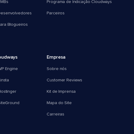
SMBs
Programa de Indicação Cloudways
esenvolvedores
Parceiros
ra Blogueiros
oudways
Empresa
WP Engine
Sobre nós
insta
Customer Reviews
ostinger
Kit de Imprensa
SiteGround
Mapa do Site
Carreiras