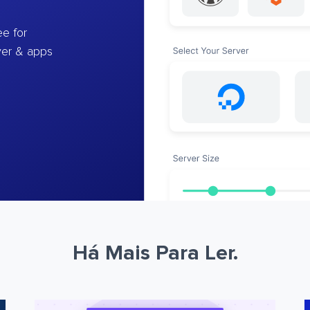
e for
ver & apps
Há Mais Para Ler.