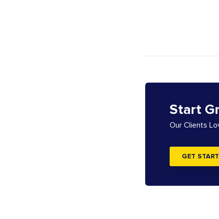
Start G
Our Clients L
GET START