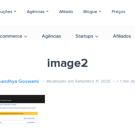
luções
Agências
Afiliado
Blogue
Preços
-commerce
Agências
Startups
Afiliados
image2
Sandhya Goswami
Atualizado em Setembro 11, 2025
< 1
min de