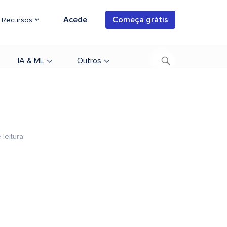
Acede
Começa grátis
Recursos
IA & ML
Outros
 leitura