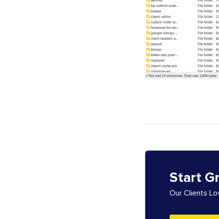
Start G
Our Clients L