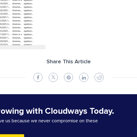
Share This Article
rowing with Cloudways Today.
ove us because we never compromise on these