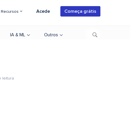
Acede
Começa grátis
Recursos
IA & ML
Outros
 leitura