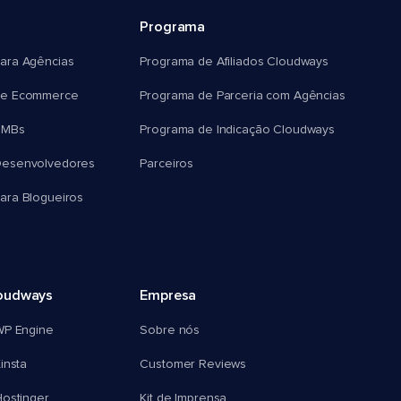
Programa
ara Agências
Programa de Afiliados Cloudways
e Ecommerce
Programa de Parceria com Agências
SMBs
Programa de Indicação Cloudways
esenvolvedores
Parceiros
ra Blogueiros
oudways
Empresa
WP Engine
Sobre nós
insta
Customer Reviews
ostinger
Kit de Imprensa