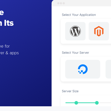
e
 Its
e for
ver & apps