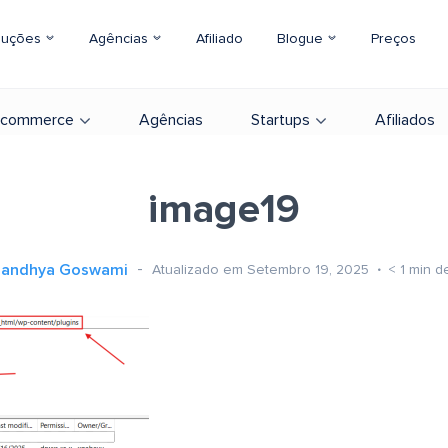
luções
Agências
Afiliado
Blogue
Preços
-commerce
Agências
Startups
Afiliados
image19
Sandhya Goswami
Atualizado em Setembro 19, 2025
< 1
min de