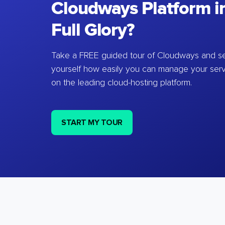
Cloudways Platform in
Full Glory?
Take a FREE guided tour of Cloudways and se
yourself how easily you can manage your ser
on the leading cloud-hosting platform.
START MY TOUR