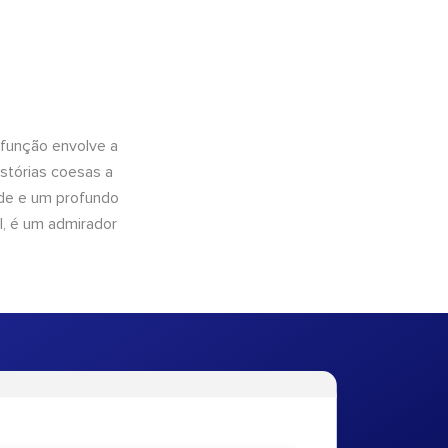
 função envolve a
istórias coesas a
dade e um profundo
l, é um admirador