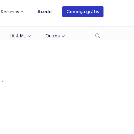
Acede
Começa grátis
Recursos
IA & ML
Outros
ura