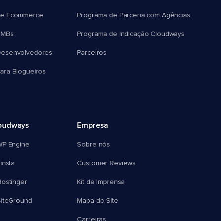
e Ecommerce
Programa de Parceria com Agências
SMBs
Programa de Indicação Cloudways
esenvolvedores
Parceiros
ra Blogueiros
oudways
Empresa
WP Engine
Sobre nós
insta
Customer Reviews
ostinger
Kit de Imprensa
SiteGround
Mapa do Site
Carreiras