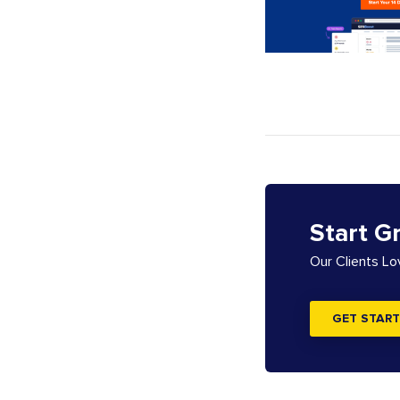
Start G
Our Clients L
GET START