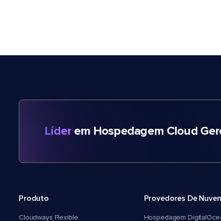
Líder
em Hospedagem Cloud Gere
Produto
Provedores De Nuve
Cloudways Flexible
Hospedagem DigitalOce