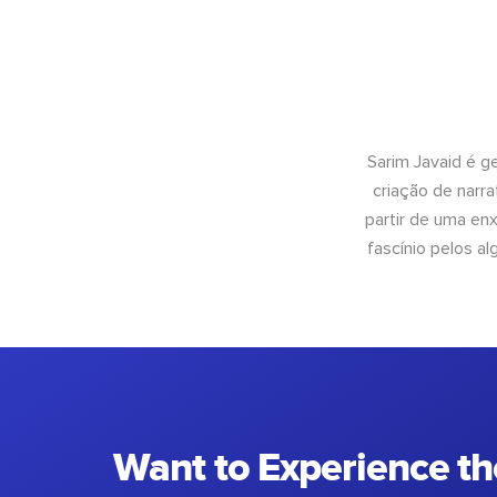
Sarim Javaid é g
criação de narra
partir de uma enx
fascínio pelos a
Want to Experience th