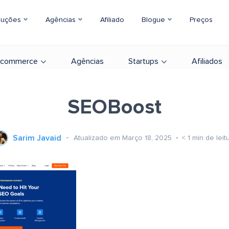
luções
Agências
Afiliado
Blogue
Preços
-commerce
Agências
Startups
Afiliados
SEOBoost
Sarim Javaid
Atualizado em Março 18, 2025
< 1
min de leit