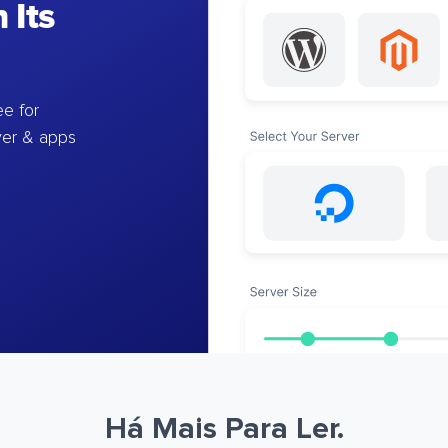
 Its
e for
ver & apps
Há Mais Para Ler.