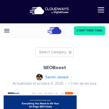
Open Nav
START FREE TRIAL
Categories
Select Category
SEOBoost
Sarim Javaid
Actualizado el octubre 6, 2025
< 1
min de lectura