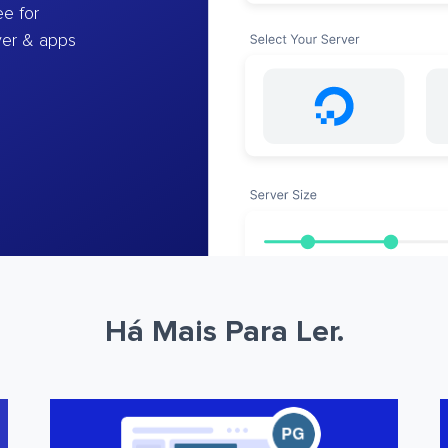
e for
ver & apps
Há Mais Para Ler.