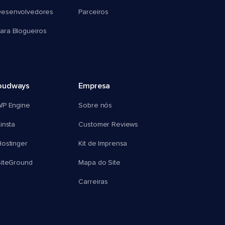
esenvolvedores
Parceiros
ra Blogueiros
oudways
Empresa
WP Engine
Sobre nós
insta
Customer Reviews
ostinger
Kit de Imprensa
SiteGround
Mapa do Site
Carreiras