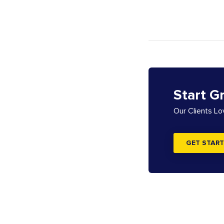
Start G
Our Clients L
GET START