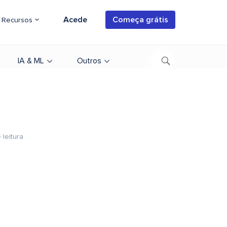
Acede
Começa grátis
Recursos
IA & ML
Outros
 leitura