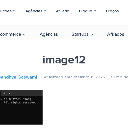
luções
Agências
Afiliado
Blogue
Preços
-commerce
Agências
Startups
Afiliados
image12
Sandhya Goswami
Atualizado em Setembro 11, 2025
< 1
min de