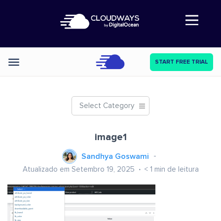
Abre a navegação
START FREE TRIAL
Categories
Select Category
image1
Sandhya Goswami
Atualizado em Setembro 19, 2025
< 1
min de leitura