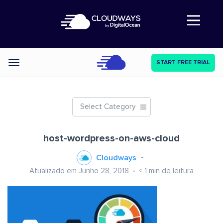
Abre a navegação
START FREE TRIAL
Categories
Select Category
host-wordpress-on-aws-cloud
Cloudways
Atualizado em Junho 28, 2018
< 1
min de leitura