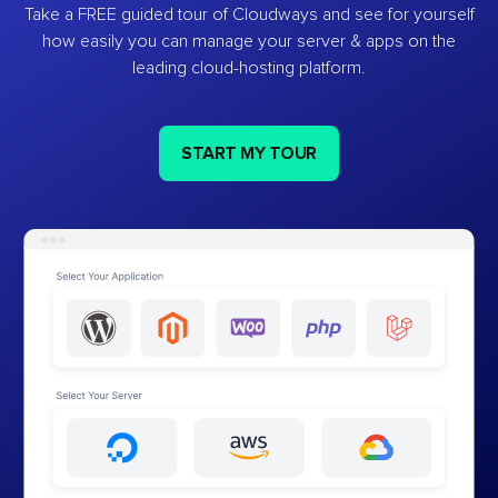
Take a FREE guided tour of Cloudways and see for yourself
how easily you can manage your server & apps on the
leading cloud-hosting platform.
START MY TOUR