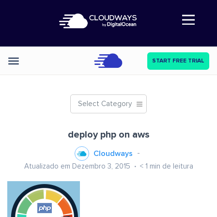
Abre a navegação
START FREE TRIAL
Categories
Select Category
deploy php on aws
Cloudways
Atualizado em Dezembro 3, 2015
< 1
min de leitura