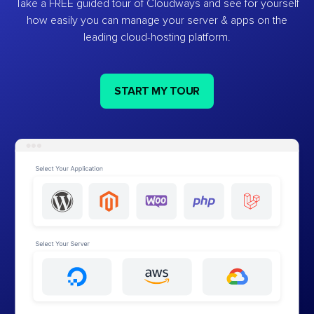
Take a FREE guided tour of Cloudways and see for yourself
how easily you can manage your server & apps on the
leading cloud-hosting platform.
START MY TOUR