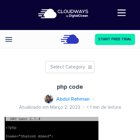
Abre a navegação
START FREE TRIAL
Categories
Select Category
php code
Abdul Rehman
Atualizado em Março 2, 2023
< 1
min de leitura