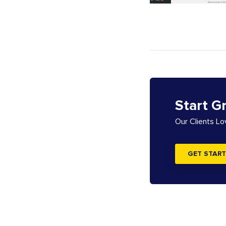
Start G
Our Clients L
GET START