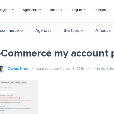
luções
Agências
Afiliado
Blogue
Preços
-commerce
Agências
Startups
Afiliados
Commerce my account 
Owais Khan
Atualizado em Março 19, 2019
< 1
min de leitu