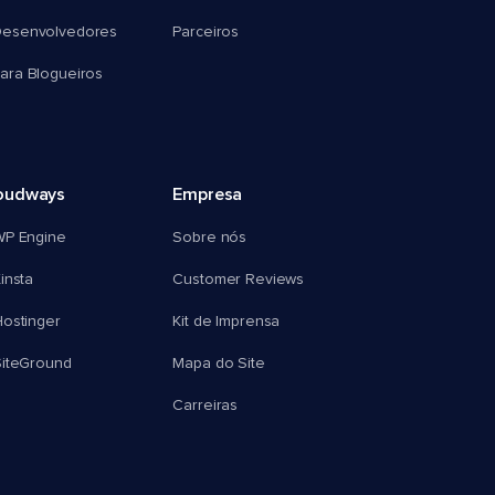
esenvolvedores
Parceiros
ra Blogueiros
oudways
Empresa
WP Engine
Sobre nós
insta
Customer Reviews
ostinger
Kit de Imprensa
SiteGround
Mapa do Site
Carreiras