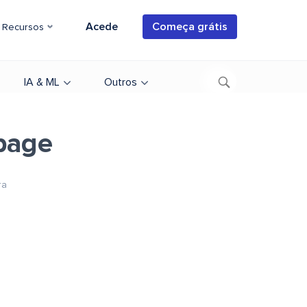
Acede
Começa grátis
Recursos
IA & ML
Outros
page
ra