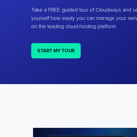
Take a FREE guided tour of Cloudways and se
yourself how easily you can manage your ser
on the leading cloud-hosting platform.
START MY TOUR