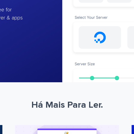
e for
ver & apps
Há Mais Para Ler.