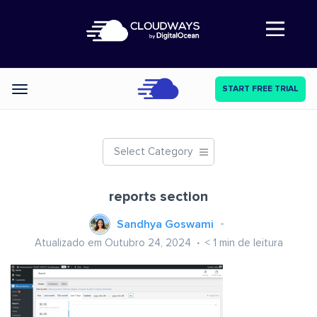
Abre a navegação
START FREE TRIAL
Categories
Select Category
reports section
Sandhya Goswami
Atualizado em Outubro 24, 2024
< 1
min de leitura