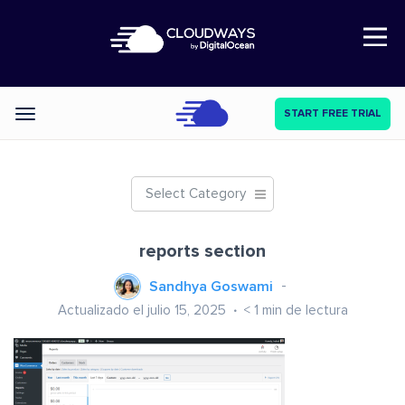
Open Nav
START FREE TRIAL
Categories
Select Category
reports section
Sandhya Goswami
Actualizado el julio 15, 2025
< 1
min de lectura