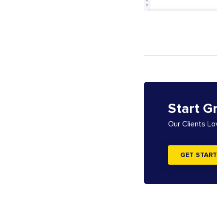
Start G
Our Clients L
GET START