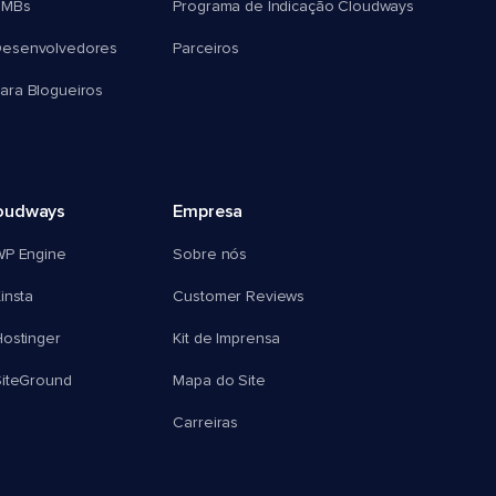
SMBs
Programa de Indicação Cloudways
esenvolvedores
Parceiros
ra Blogueiros
oudways
Empresa
WP Engine
Sobre nós
insta
Customer Reviews
ostinger
Kit de Imprensa
SiteGround
Mapa do Site
Carreiras