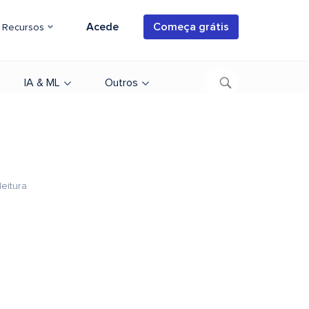
Acede
Começa grátis
Recursos
IA & ML
Outros
leitura