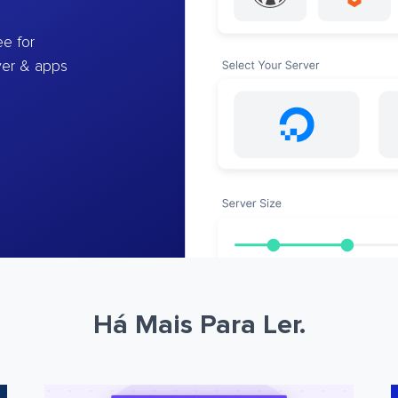
e for
ver & apps
Há Mais Para Ler.