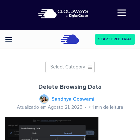
Abre a navegação
START FREE TRIAL
Categories
Select Category
Delete Browsing Data
Sandhya Goswami
Atualizado em Agosto 21, 2025
< 1
min de leitura