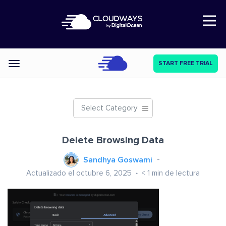
Open Nav
START FREE TRIAL
Categories
Select Category
Delete Browsing Data
Sandhya Goswami
Actualizado el octubre 6, 2025
< 1
min de lectura