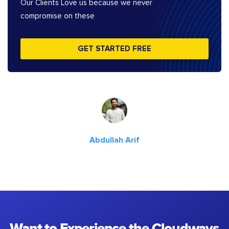
Our Clients Love us because we never
compromise on these
GET STARTED FREE
Abdullah Arif
Want to Experience the Cloudways