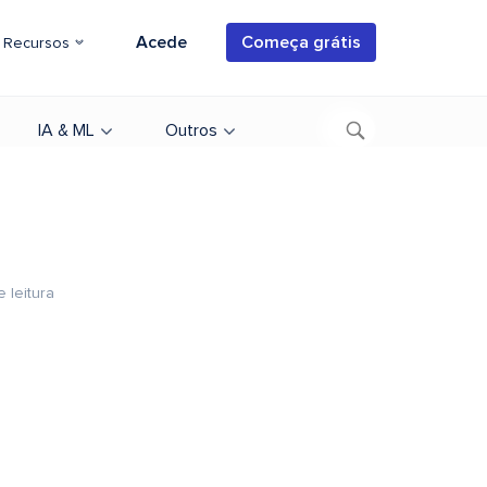
Acede
Começa grátis
Recursos
IA & ML
Outros
e leitura