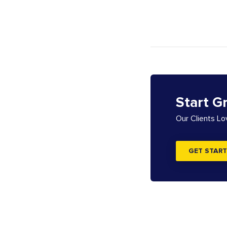
Start G
Our Clients L
GET START