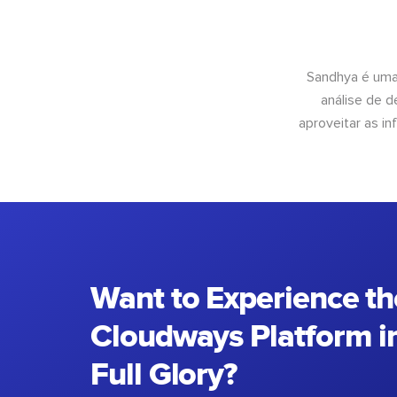
Sandhya é uma
análise de 
aproveitar as 
Want to Experience th
Cloudways Platform in
Full Glory?