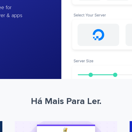
e for
ver & apps
Há Mais Para Ler.