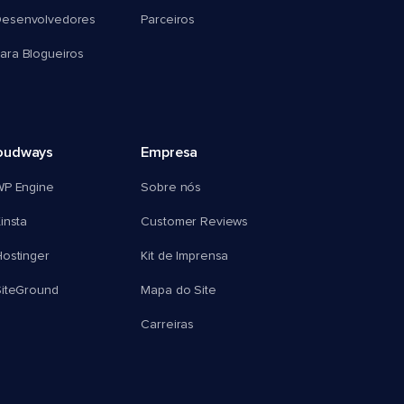
esenvolvedores
Parceiros
ra Blogueiros
oudways
Empresa
WP Engine
Sobre nós
insta
Customer Reviews
ostinger
Kit de Imprensa
SiteGround
Mapa do Site
Carreiras