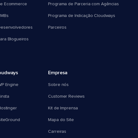
e Ecommerce
Programa de Parceria com Agências
SMBs
Programa de Indicação Cloudways
esenvolvedores
Parceiros
ra Blogueiros
oudways
Empresa
WP Engine
Sobre nós
insta
Customer Reviews
ostinger
Kit de Imprensa
SiteGround
Mapa do Site
Carreiras