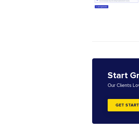
Start G
Our Clients L
GET START