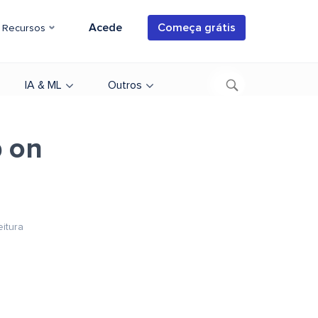
Acede
Começa grátis
Recursos
IA & ML
Outros
p on
eitura