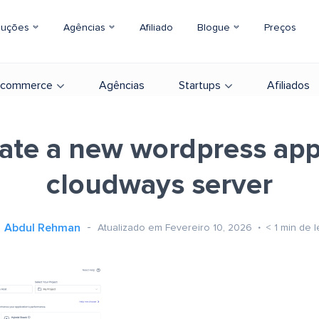
luções
Agências
Afiliado
Blogue
Preços
-commerce
Agências
Startups
Afiliados
ate a new wordpress ap
cloudways server
Abdul Rehman
Atualizado em Fevereiro 10, 2026
< 1
min de l