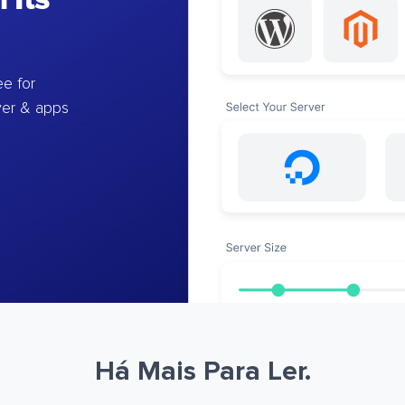
e for
ver & apps
Há Mais Para Ler.