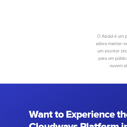
O Abdul é um pr
adora manter-se
um escritor té
para um públic
nuvem at
Want to Experience th
Cloudways Platform in