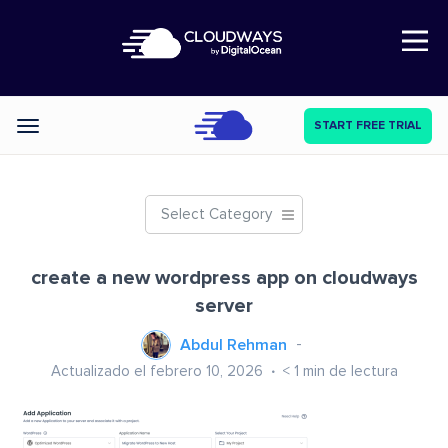
Open Nav
START FREE TRIAL
Categories
Select Category
create a new wordpress app on cloudways
server
Abdul Rehman
Actualizado el febrero 10, 2026
< 1
min de lectura