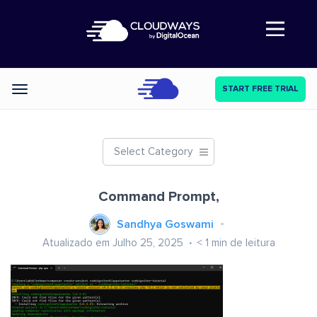
Abre a navegação
START FREE TRIAL
Categories
Select Category
Command Prompt,
Sandhya Goswami
Atualizado em Julho 25, 2025
< 1
min de leitura