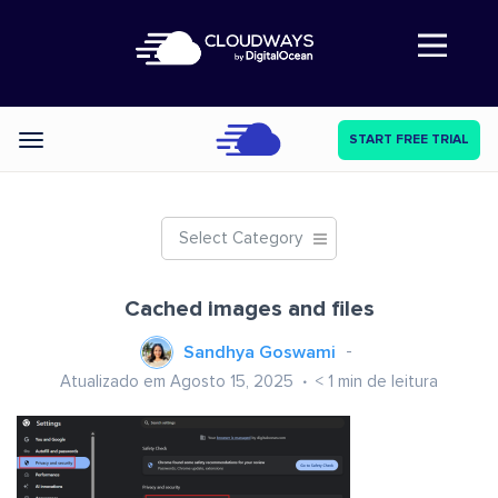
Abre a navegação
START FREE TRIAL
Categories
Select Category
Cached images and files
Sandhya Goswami
Atualizado em Agosto 15, 2025
< 1
min de leitura