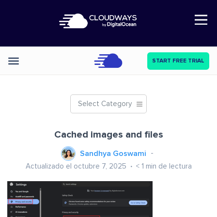
Open Nav
START FREE TRIAL
Categories
Select Category
Cached images and files
Sandhya Goswami
Actualizado el octubre 7, 2025
< 1
min de lectura