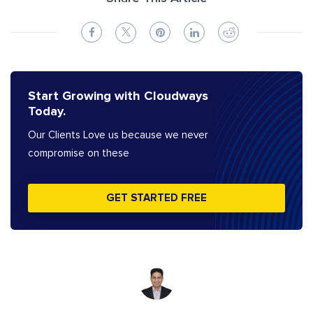
Start Growing with Cloudways
Today.
Our Clients Love us because we never
compromise on these
GET STARTED FREE