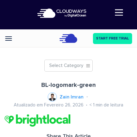
Abre a navegação
START FREE TRIAL
Categories
Select Category
BL-logomark-green
Zain Imran
Atualizado em Fevereiro 26, 2026
< 1
min de leitura
Share This Article