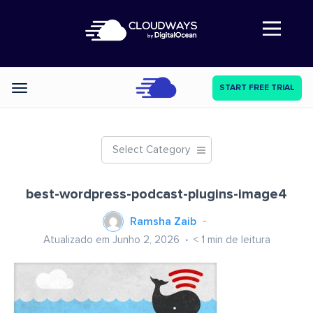
Abre a navegação
START FREE TRIAL
Categories
Select Category
best-wordpress-podcast-plugins-image4
Ramsha Zaib
Atualizado em Junho 2, 2026
< 1
min de leitura