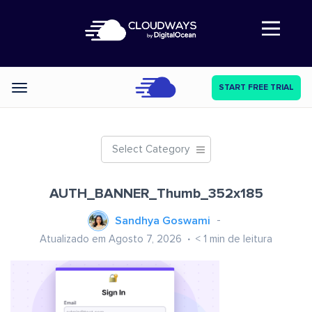
Abre a navegação
START FREE TRIAL
Categories
Select Category
AUTH_BANNER_Thumb_352x185
Sandhya Goswami
Atualizado em Agosto 7, 2026
< 1
min de leitura