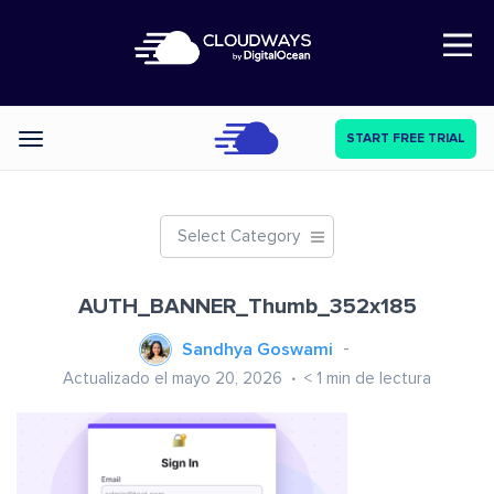
Open Nav
START FREE TRIAL
Categories
Select Category
AUTH_BANNER_Thumb_352x185
Sandhya Goswami
Actualizado el mayo 20, 2026
< 1
min de lectura