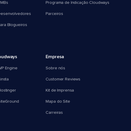
SMBs
Programa de Indicação Cloudways
esenvolvedores
Parceiros
ra Blogueiros
oudways
Empresa
WP Engine
Sobre nós
insta
Customer Reviews
ostinger
Kit de Imprensa
SiteGround
Mapa do Site
Carreiras