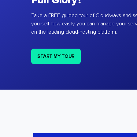
Full Glory?
Take a FREE guided tour of Cloudways and se
yourself how easily you can manage your ser
on the leading cloud-hosting platform.
START MY TOUR