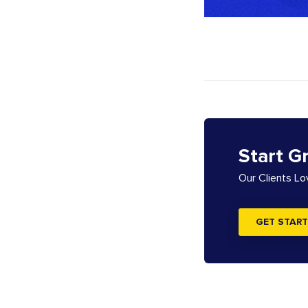
Start G
Our Clients L
GET START