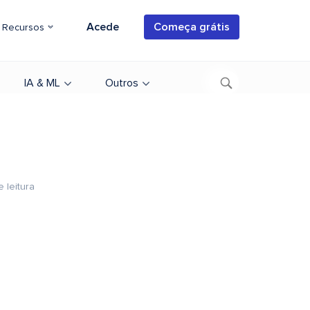
Acede
Começa grátis
Recursos
IA & ML
Outros
e leitura