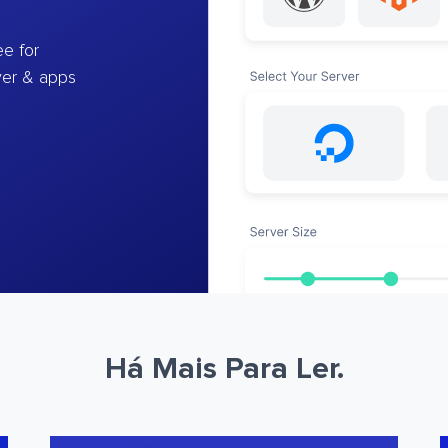
e for
ver & apps
Há Mais Para Ler.