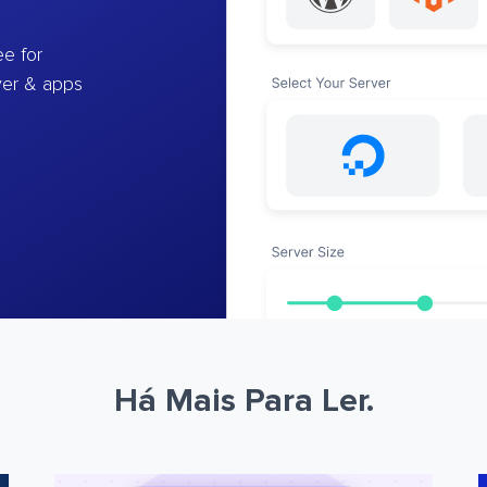
e for
ver & apps
Há Mais Para Ler.