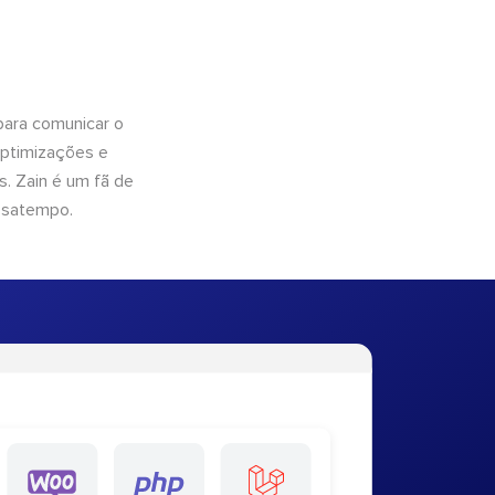
para comunicar o
optimizações e
. Zain é um fã de
ssatempo.