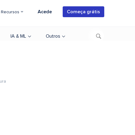
Acede
Começa grátis
Recursos
IA & ML
Outros
tura