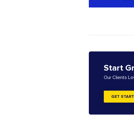
Start G
Our Clients L
GET START