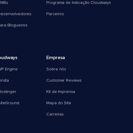
SMBs
Programa de Indicação Cloudways
esenvolvedores
Parceiros
ra Blogueiros
oudways
Empresa
WP Engine
Sobre nós
insta
Customer Reviews
ostinger
Kit de Imprensa
SiteGround
Mapa do Site
Carreiras