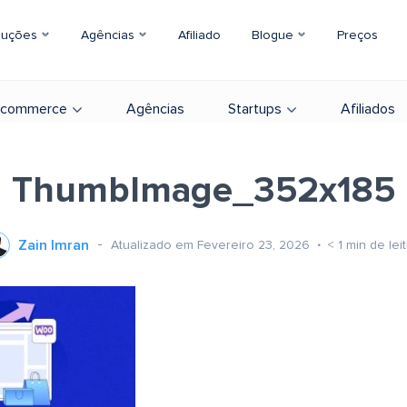
luções
Agências
Afiliado
Blogue
Preços
-commerce
Agências
Startups
Afiliados
ThumbImage_352x185
Zain Imran
Atualizado em Fevereiro 23, 2026
< 1
min de lei