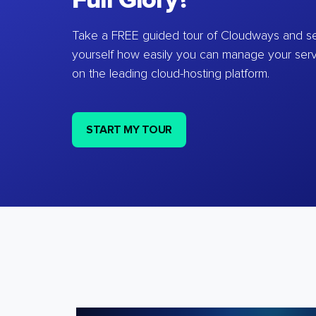
Full Glory?
Take a FREE guided tour of Cloudways and se
yourself how easily you can manage your ser
on the leading cloud-hosting platform.
START MY TOUR