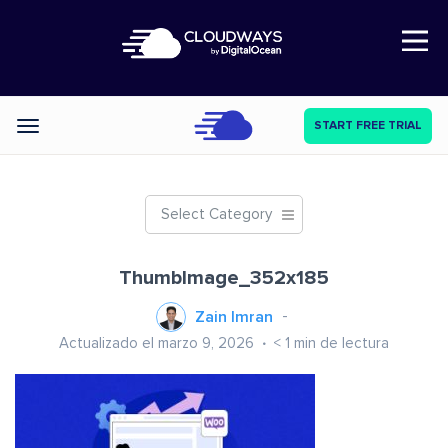
Open Nav
START FREE TRIAL
Categories
Select Category
ThumbImage_352x185
Zain Imran
Actualizado el marzo 9, 2026
< 1
min de lectura