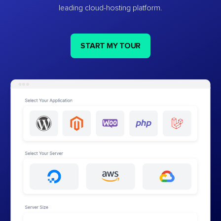
leading cloud-hosting platform.
START MY TOUR