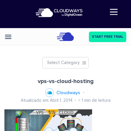
Abre a navegação
START FREE TRIAL
Categories
Select Category
vps-vs-cloud-hosting
Cloudways
Atualizado em Abril 1, 2014
< 1
min de leitura