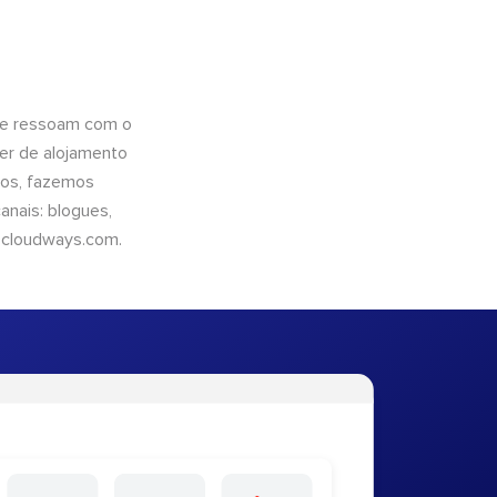
que ressoam com o
er de alojamento
ntos, fazemos
nais: blogues,
cloudways.com
.