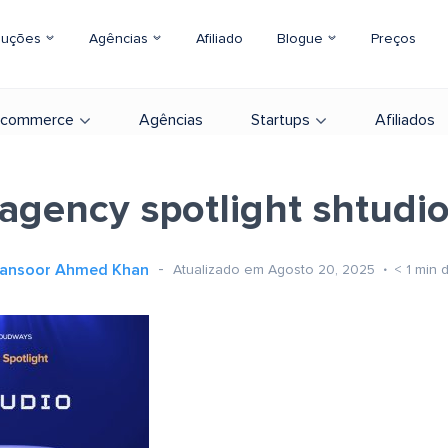
luções
Agências
Afiliado
Blogue
Preços
-commerce
Agências
Startups
Afiliados
agency spotlight shtudi
ansoor Ahmed Khan
Atualizado em Agosto 20, 2025
< 1
min d