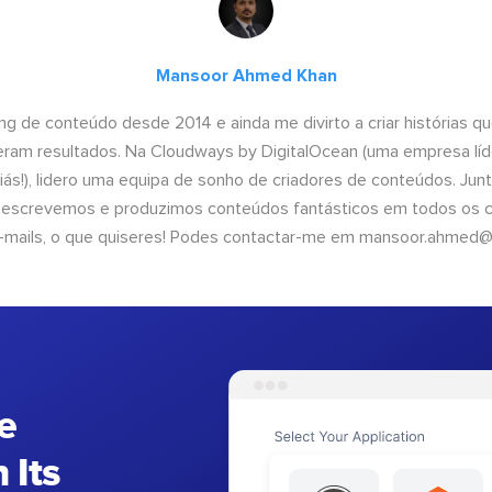
Mansoor Ahmed Khan
ng de conteúdo desde 2014 e ainda me divirto a criar histórias 
geram resultados. Na Cloudways by DigitalOcean (uma empresa líd
iás!), lidero uma equipa de sonho de criadores de conteúdos. Ju
, escrevemos e produzimos conteúdos fantásticos em todos os ca
e-mails, o que quiseres! Podes contactar-me em
mansoor.ahmed@
e
 Its