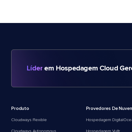
Líder
em Hospedagem Cloud Gere
Produto
Provedores De Nuve
Cloudways Flexible
Hospedagem DigitalOce
Cloudways Autonomous
Hospedagem Vultr