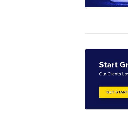
Start G
Our Clients L
GET START