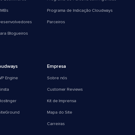
SMBs
Programa de Indicação Cloudways
esenvolvedores
Parceiros
ra Blogueiros
oudways
Empresa
WP Engine
Sobre nós
insta
Customer Reviews
ostinger
Kit de Imprensa
SiteGround
Mapa do Site
Carreiras