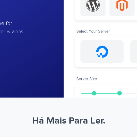
e for
ver & apps
Há Mais Para Ler.