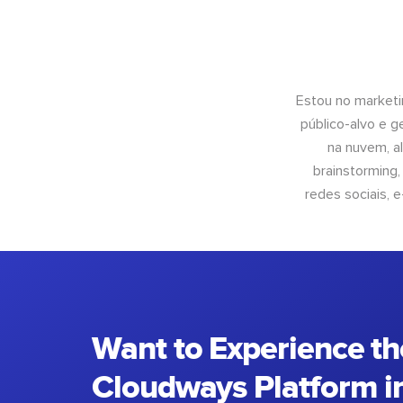
Estou no marketi
público-alvo e 
na nuvem, al
brainstorming
redes sociais, 
Want to Experience th
Cloudways Platform in