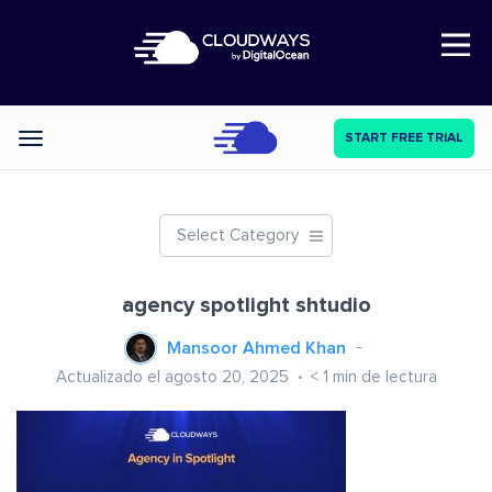
Open Nav
START FREE TRIAL
Categories
Select Category
agency spotlight shtudio
Mansoor Ahmed Khan
Actualizado el agosto 20, 2025
< 1
min de lectura