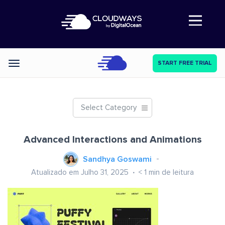
Abre a navegação
START FREE TRIAL
Categories
Select Category
Advanced Interactions and Animations
Sandhya Goswami
Atualizado em Julho 31, 2025
< 1
min de leitura