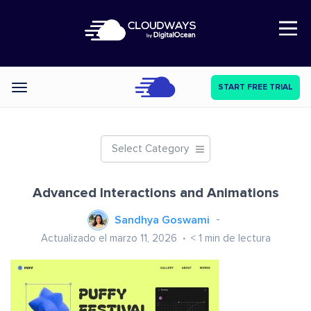
Open Nav
START FREE TRIAL
Categories
Select Category
Advanced Interactions and Animations
Sandhya Goswami
Actualizado el marzo 11, 2026
< 1
min de lectura