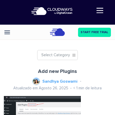
Abre a navegação
START FREE TRIAL
Categories
Select Category
Add new Plugins
Sandhya Goswami
Atualizado em Agosto 26, 2025
< 1
min de leitura