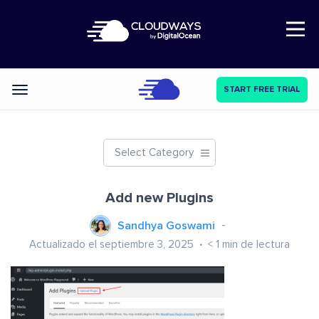
Open Nav
START FREE TRIAL
Categories
Select Category
Add new Plugins
Sandhya Goswami
Actualizado el septiembre 3, 2025
< 1
min de lectura