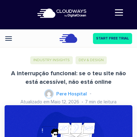
Abre a navegação
START FREE TRIAL
Categories
INDUSTRY INSIGHTS
DEV & DESIGN
A interrupção funcional: se o teu site não
está acessível, não está online
Pere Hospital
Atualizado em Maio 12, 2026
7
min de leitura