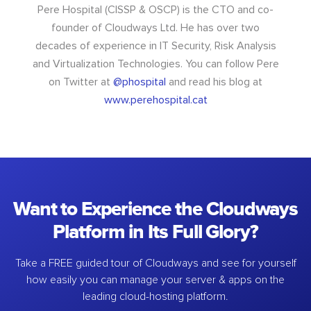
Pere Hospital (CISSP & OSCP) is the CTO and co-
founder of Cloudways Ltd. He has over two
decades of experience in IT Security, Risk Analysis
and Virtualization Technologies. You can follow Pere
on Twitter at
@phospital
and read his blog at
www.perehospital.cat
Want to Experience the Cloudways
Platform in Its Full Glory?
Take a FREE guided tour of Cloudways and see for yourself
how easily you can manage your server & apps on the
leading cloud-hosting platform.