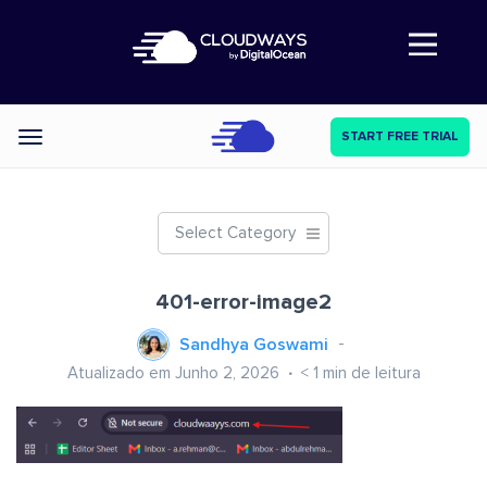
Abre a navegação
START FREE TRIAL
Categories
Select Category
401-error-image2
Sandhya Goswami
Atualizado em Junho 2, 2026
< 1
min de leitura