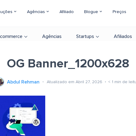
luções
Agências
Afiliado
Blogue
Preços
-commerce
Agências
Startups
Afiliados
OG Banner_1200x628
Abdul Rehman
Atualizado em Abril 27, 2026
< 1
min de leit