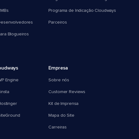
SMBs
Programa de Indicação Cloudways
esenvolvedores
Parceiros
ra Blogueiros
oudways
Empresa
WP Engine
Sobre nós
insta
Customer Reviews
ostinger
Kit de Imprensa
SiteGround
Mapa do Site
Carreiras