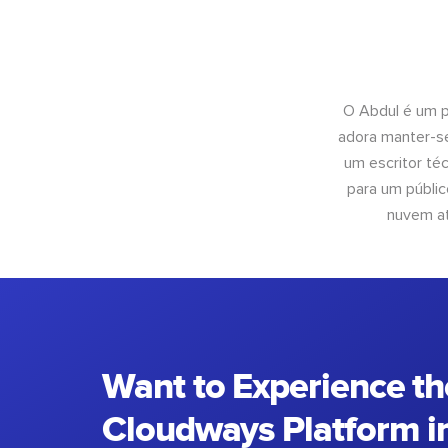
O Abdul é um pr
adora manter-se
um escritor té
para um públic
nuvem at
Want to Experience th
Cloudways Platform in