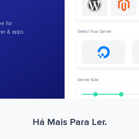
e for
ver & apps
Há Mais Para Ler.