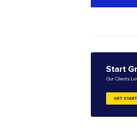
Start G
Our Clients L
GET START