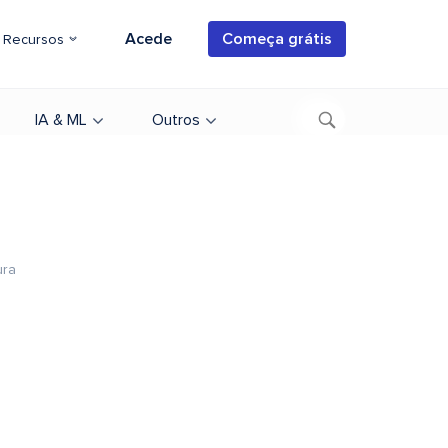
Acede
Começa grátis
Recursos
IA & ML
Outros
ura