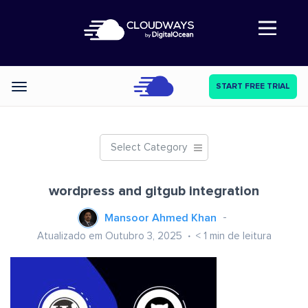
Abre a navegação
START FREE TRIAL
Categories
Select Category
wordpress and gitgub integration
Mansoor Ahmed Khan
Atualizado em Outubro 3, 2025
< 1
min de leitura