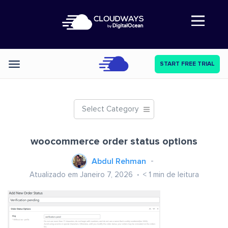
Abre a navegação
START FREE TRIAL
Categories
Select Category
woocommerce order status options
Abdul Rehman
Atualizado em Janeiro 7, 2026
< 1
min de leitura