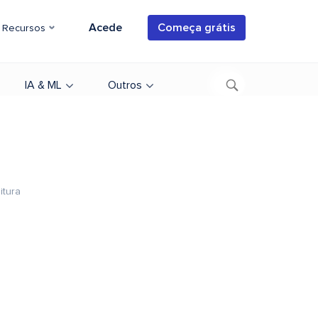
Acede
Começa grátis
Recursos
IA & ML
Outros
itura