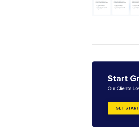
Start G
Our Clients L
GET START