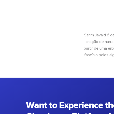
Sarim Javaid é g
criação de narra
partir de uma enx
fascínio pelos a
Want to Experience th