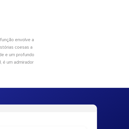
 função envolve a
istórias coesas a
dade e um profundo
l, é um admirador