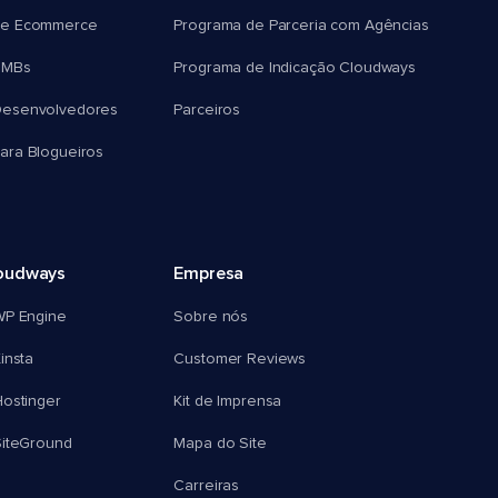
e Ecommerce
Programa de Parceria com Agências
SMBs
Programa de Indicação Cloudways
esenvolvedores
Parceiros
ra Blogueiros
oudways
Empresa
WP Engine
Sobre nós
insta
Customer Reviews
ostinger
Kit de Imprensa
SiteGround
Mapa do Site
Carreiras