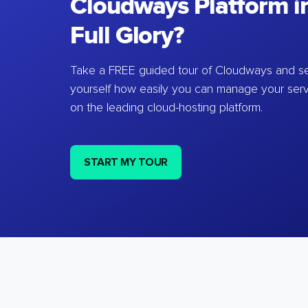
Cloudways Platform in
Full Glory?
Take a FREE guided tour of Cloudways and se
yourself how easily you can manage your ser
on the leading cloud-hosting platform.
START MY TOUR