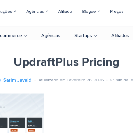
luções
Agências
Afiliado
Blogue
Preços
-commerce
Agências
Startups
Afiliados
UpdraftPlus Pricing
Sarim Javaid
Atualizado em Fevereiro 26, 2026
< 1
min de le