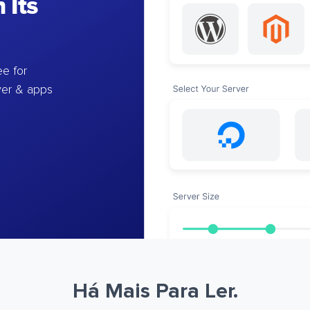
 Its
e for
ver & apps
Há Mais Para Ler.