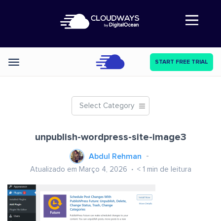
Abre a navegação
START FREE TRIAL
Categories
Select Category
unpublish-wordpress-site-image3
Abdul Rehman
Atualizado em Março 4, 2026
< 1
min de leitura