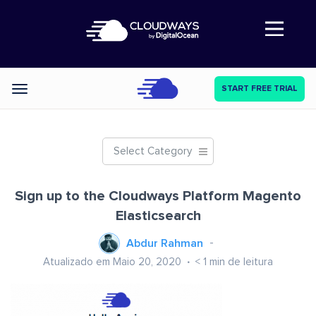
Abre a navegação
START FREE TRIAL
Categories
Select Category
Sign up to the Cloudways Platform Magento
Elasticsearch
Abdur Rahman
Atualizado em Maio 20, 2020
< 1
min de leitura