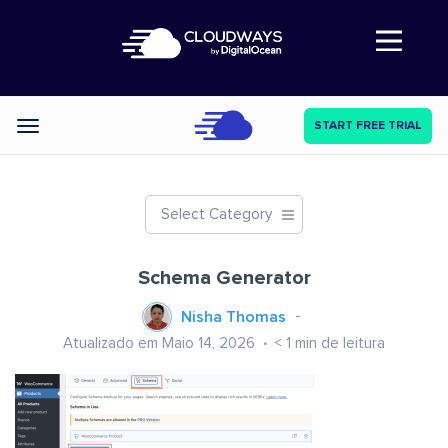
Abre a navegação
START FREE TRIAL
Categories
Select Category
Schema Generator
Nisha Thomas
Atualizado em Maio 14, 2026
< 1
min de leitura